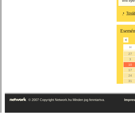
vmi ily
Tová
Esemén
H
27
3
10
17
24
31
© 2007 Copyright Network.hu Minden jog fenntartva.
Impre