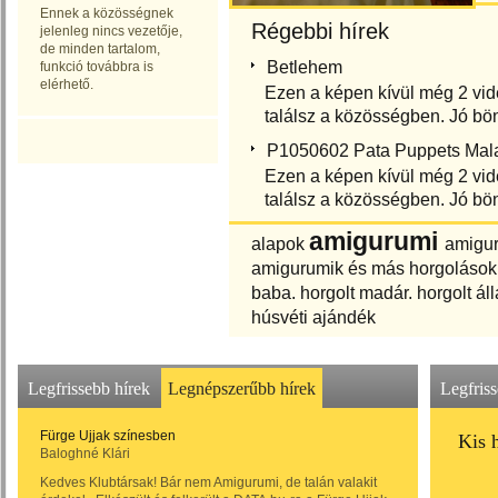
Ennek a közösségnek
Régebbi hírek
jelenleg nincs vezetője,
de minden tartalom,
Betlehem
funkció továbbra is
elérhető.
Ezen a képen kívül még 2 vid
találsz a közösségben. Jó bö
P1050602 Pata Puppets Mala
Ezen a képen kívül még 2 vid
találsz a közösségben. Jó bö
amigurumi
alapok
amigur
amigurumik és más horgolások
baba.
horgolt madár.
horgolt áll
húsvéti ajándék
Legfrissebb hírek
Legnépszerűbb hírek
Legfris
Fürge Ujjak színesben
Kis 
Baloghné Klári
Kedves Klubtársak! Bár nem Amigurumi, de talán valakit