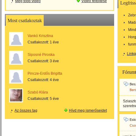
Még több videó
Videó feltöltése
Legfriss
Zebr
Most csatlakoztak
Mad
Mind
Vankó Krisztina
Horg
Csatlakozott:
1 éve
funm
Link
Siposné Piroska
Csatlakozott:
3 éve
Fórum
Pincze-Erdős Brigitta
Csatlakozott:
4 éve
Bes
Bert
Szabó Klára
Csatlakozott:
5 éve
Sziaszt
szeretn
Az összes tag
Hívd meg ismerőseidet
Esk
Cson