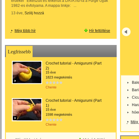
érdekel Elkészült és felkerült a DATA.hu-ra a Fürge Ujjak
1982-es évfolyama. A mappa linkje: ...
13 éve,
Szólj hozzá
Még több hír
Hír feltöltése
Legfrissebb
Crochet tutorial - Amigurumi (Part
2)
15 éve
1823 megtekintés
Bale
Chente
Bar
Cic
Crochet tutorial - Amigurumi (Part
Har
1)
15 éve
hóe
1598 megtekintés
Még 
Chente